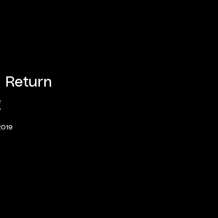
 Return
途
2019