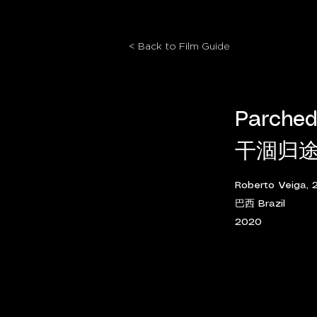
< Back to Film Guide
Parched
干涸归
Roberto Veiga, 
巴西 Brazil
2020