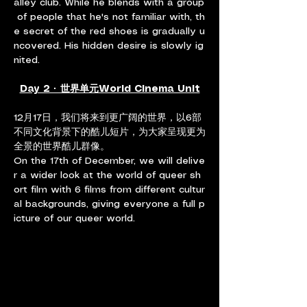
alley club. While he blends with a group
 of people that he's not familiar with, th
e secret of the red shoes is gradually u
ncovered. His hidden desire is slowly ig
nited.
Day 2 · 世界单元World Cinema Unit
12月17日，我们将来到更广阔的世界，以6部
不同文化背景下的酷儿短片，为大家呈现更为
全景的世界酷儿群像。
On the 17th of December, we will delive
r a wider look at the world of queer sh
ort film with 6 films from different cultur
al backgrounds, giving everyone a full p
icture of our queer world.