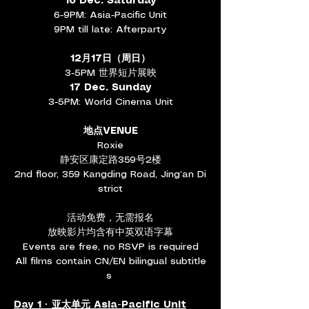
16 Dec. Saturday
6-9PM: Asia-Pacific Unit
9PM till late: Afterparty
12月17日（周日）
3-5PM 世界短片展映
17 Dec. Sunday
3-5PM: World Cinema Unit
地点VENUE
Roxie
静安区康定路359号2楼
2nd floor, 359 Kangding Road, Jing’an Di
strict
活动免费，无需报名
放映影片均含有中英双语字幕
Events are free, no RSVP is required
All films contain CN/EN bilingual subtitle
s 
Day 1 · 亚太单元 Asia-Pacific Unit