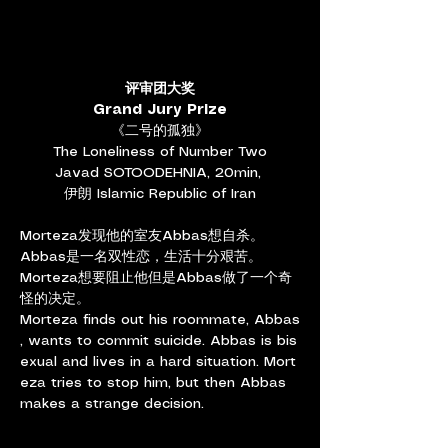
评审团大奖
Grand Jury Prize
《二号的孤独》
The Loneliness of Number Two
Javad SOTOODEHNIA, 20min, 
伊朗 Islamic Republic of Iran
Morteza发现他的室友Abbas想自杀。
Abbas是一名双性恋，生活十分艰苦。
Morteza想要阻止他但是Abbas做了一个奇
怪的决定。
Morteza finds out his roommate, Abbas
, wants to commit suicide. Abbas is bis
exual and lives in a hard situation. Mort
eza tries to stop him, but then Abbas 
makes a strange decision.