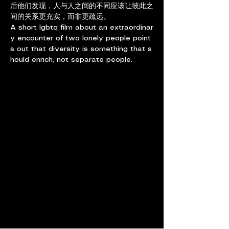
后他们发现，人与人之间的不同应该让彼此之
间的关系更充实，而非更疏远。
A short lgbtq film about an extraordinar
y encounter of two lonely people point
s out that diversity is something that s
hould enrich, not separate people.