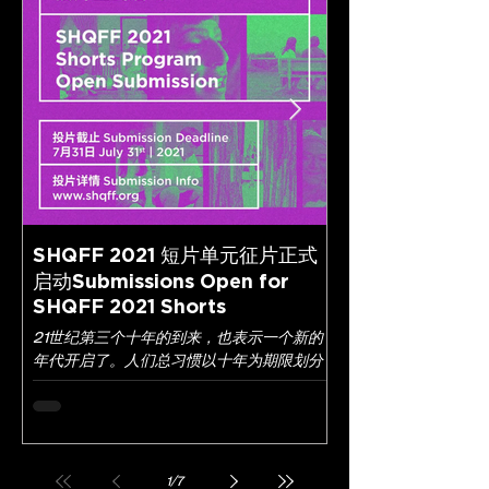
SHQFF 2021 短片单元征片正式
最后一轮！上海
启动Submissions Open for
征片提交进入倒计时
SHQFF 2021 Shorts
chance to ente
Short Film Com
21世纪第三个十年的到来，也表示一个新的
转眼已是6月！6月8
年代开启了。人们总习惯以十年为期限划分
（SHQFF）的短片
年代，或许是因为有足够的时间进行积累，
天！ 如果你还有没有
也或许是因为有足够的积累便于总结。如此
千万不要错过这个难能
说来，新的积累开始了，而新的总结正在耐
整个上海，在今年9月
心等待下一个十年之约。 时间一如既往地串
听见你的“亚洲酷儿”之声
连着不同的人生，也编织出一段段与众不同
1
/
7